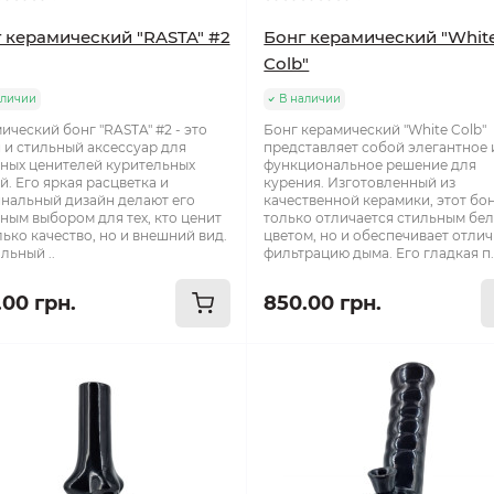
 керамический "RASTA" #2
Бонг керамический "Whit
Colb"
аличии
В наличии
ический бонг "RASTA" #2 - это
Бонг керамический "White Colb"
 и стильный аксессуар для
представляет собой элегантное 
ных ценителей курительных
функциональное решение для
й. Его яркая расцветка и
курения. Изготовленный из
нальный дизайн делают его
качественной керамики, этот бон
ным выбором для тех, кто ценит
только отличается стильным бе
лько качество, но и внешний вид.
цветом, но и обеспечивает отли
льный ..
фильтрацию дыма. Его гладкая п.
.00 грн.
850.00 грн.