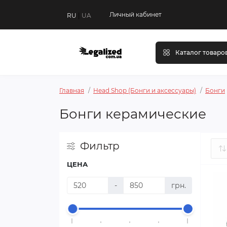
Личный кабинет
RU
|
UA
Каталог товаро
Главная
Head Shop (Бонги и аксессуары)
Бонги
Бонги керамические
Фильтр
ЦЕНА
-
грн.