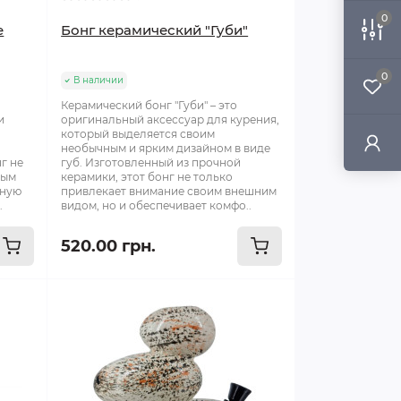
0
e
Бонг керамический "Губи"
0
В наличии
Керамический бонг "Губи" – это
и
оригинальный аксессуар для курения,
который выделяется своим
необычным и ярким дизайном в виде
г не
губ. Изготовленный из прочной
лым
керамики, этот бонг не только
чную
привлекает внимание своим внешним
.
видом, но и обеспечивает комфо..
520.00 грн.