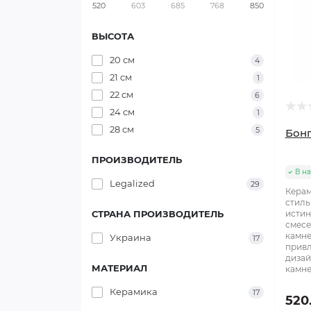
520
603
685
768
850
ВЫСОТА
20 см
4
21 см
1
22 см
6
24 см
1
28 см
5
Бонг
ПРОИЗВОДИТЕЛЬ
В н
Legalized
29
Керам
стиль
СТРАНА ПРОИЗВОДИТЕЛЬ
истин
смесе
камне
Украина
17
привл
дизай
МАТЕРИАЛ
камне
Керамика
17
520