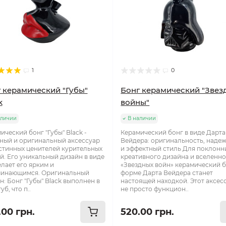
1
0
 керамический "Губы"
Бонг керамический "Звез
k
войны"
аличии
В наличии
ический бонг "Губы" Black -
Керамический бонг в виде Дарта
ный и оригинальный аксессуар
Вейдера: оригинальность, наде
стинных ценителей курительных
и эффектный стиль Для поклонн
й. Его уникальный дизайн в виде
креативного дизайна и вселенн
елает его ярким и
«Звездных войн» керамический б
минающимся. Оригинальный
форме Дарта Вейдера станет
н: Бонг "Губы" Black выполнен в
настоящей находкой. Этот аксес
уб, что п..
не просто функцион..
.00 грн.
520.00 грн.