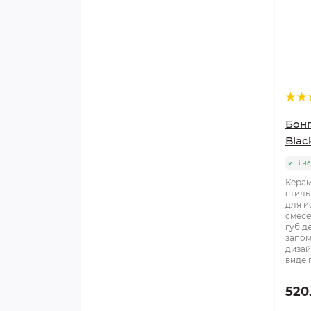
Бонг
Blac
В н
Керам
стиль
для и
смесе
губ д
запо
дизай
виде г
520