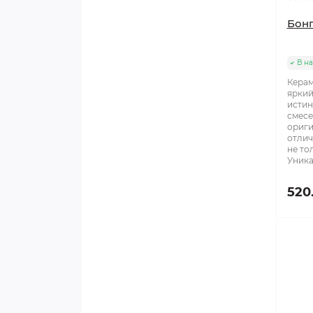
Бонг
В н
Керам
яркий
истин
смесе
ориги
отлич
не то
Уника
520