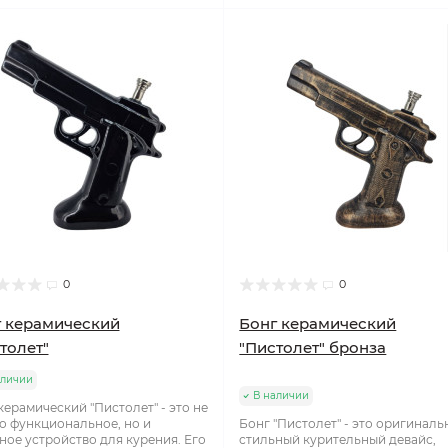
0
0
 керамический
Бонг керамический
толет"
"Пистолет" бронза
аличии
В наличии
керамический "Пистолет" - это не
о функциональное, но и
Бонг "Пистолет" - это оригиналь
ное устройство для курения. Его
стильный курительный девайс,