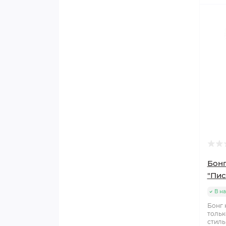
Бонг
"Пис
В н
Бонг 
тольк
стиль