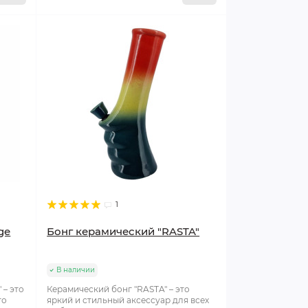
1
ge
Бонг керамический "RASTA"
В наличии
 – это
Керамический бонг "RASTA" – это
то
яркий и стильный аксессуар для всех