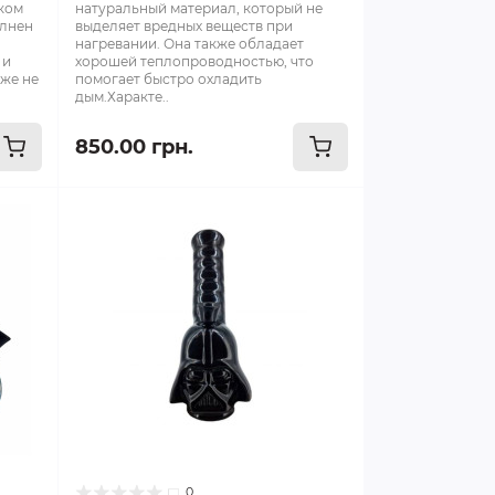
ком
натуральный материал, который не
олнен
выделяет вредных веществ при
нагревании. Она также обладает
 и
хорошей теплопроводностью, что
кже не
помогает быстро охладить
дым.Характе..
850.00 грн.
0