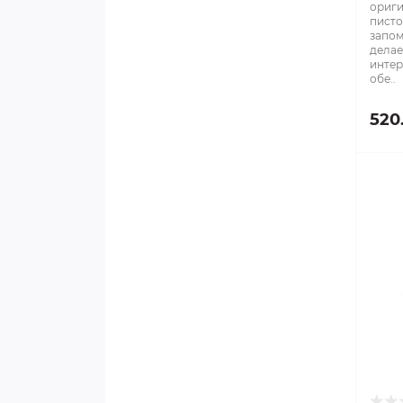
ориги
писто
запом
делае
интер
обе..
520