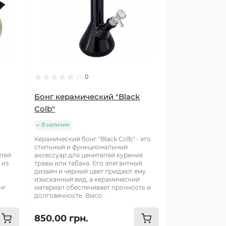
0
Бонг керамический "Black
Colb"
В наличии
Керамический бонг "Black Colb" - это
стильный и функциональный
елей
аксессуар для ценителей курения
 из
травы или табака. Его элегантный
дизайн и черный цвет придают ему
изысканный вид, а керамический
нг
материал обеспечивает прочность и
долговечность. Высо..
850.00 грн.