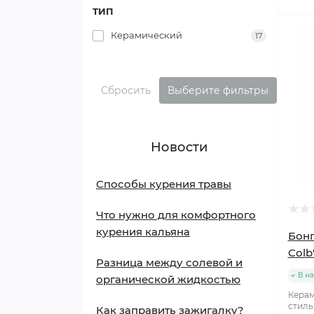
ТИП
Керамический
17
Сбросить
Выберите фильтры
Новости
Способы курения травы
Что нужно для комфортного
курения кальяна
Бонг
Colb
Разница между солевой и
В н
органической жидкостью
Керам
стиль
Как заправить зажигалку?