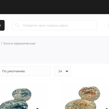
в
Бонги керамические