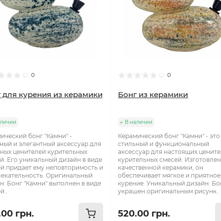
0
0
 для курения из керамики
Бонг из керамики
аличии
В наличии
ический бонг "Камни" -
Керамический бонг "Камни" - это
ный и элегантный аксессуар для
стильный и функциональный
ных ценителей курительных
аксессуар для настоящих ценит
й. Его уникальный дизайн в виде
курительных смесей. Изготовлен
й придает ему неповторимость и
качественной керамики, он
екательность. Оригинальный
обеспечивает мягкое и приятное
н: Бонг "Камни" выполнен в виде
курение. Уникальный дизайн: Бо
й..
украшен оригинальным рисунк..
.00 грн.
520.00 грн.