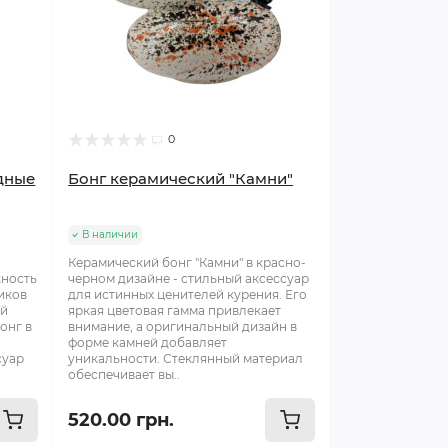
0
дные
Бонг керамический "Камни"
В наличии
Керамический бонг "Камни" в красно-
жность
черном дизайне - стильный аксессуар
иков
для истинных ценителей курения. Его
ой
яркая цветовая гамма привлекает
онг в
внимание, а оригинальный дизайн в
форме камней добавляет
суар
уникальности. Стеклянный материал
обеспечивает вы..
520.00 грн.