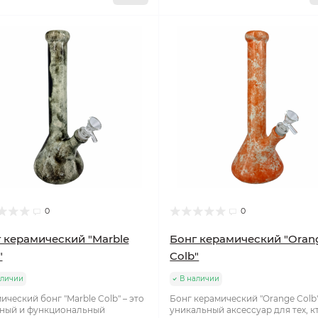
0
0
 керамический "Marble
Бонг керамический "Oran
"
Colb"
аличии
В наличии
ический бонг "Marble Colb" – это
Бонг керамический "Orange Colb"
ный и функциональный
уникальный аксессуар для тех, к