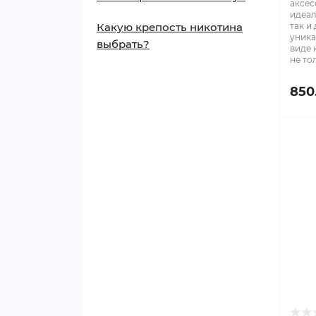
аксес
идеал
Какую крепость никотина
так и
уника
выбрать?
виде 
не то
850