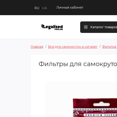
Личный кабинет
RU
|
UA
Каталог товаро
Главная
Все для самокруток и сигарет
Фильтра
Фильтры для самокруток