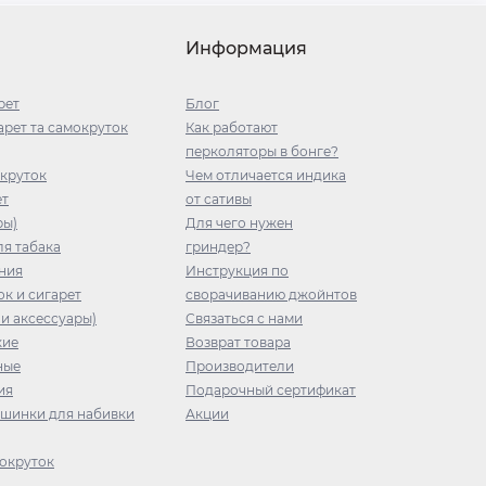
Информация
рет
Блог
рет та самокруток
Как работают
перколяторы в бонге?
окруток
Чем отличается индика
ет
от сативы
ры)
Для чего нужен
я табака
гриндер?
ния
Инструкция по
ок и сигарет
сворачиванию джойнтов
 и аксессуары)
Связаться с нами
кие
Возврат товара
ные
Производители
ия
Подарочный сертификат
ашинки для набивки
Акции
окруток