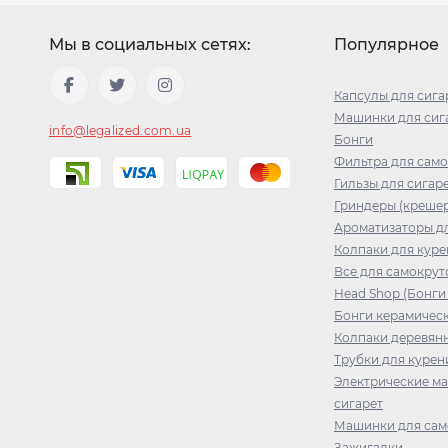
Мы в социальных сетях:
Популярное
Капсулы для сига
Машинки для сига
info@legalized.com.ua
Бонги
Фильтра для сам
Гильзы для сигар
Гриндеры (креше
Ароматизаторы дл
Колпаки для куре
Все для самокрут
Head Shop (Бонги
Бонги керамичес
Колпаки деревян
Трубки для курен
Электрические м
сигарет
Машинки для сам
Зажигалки