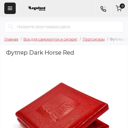
0
Главная
Все для самокруток и сигарет
Портсигары
Футляр Da
Футляр Dark Horse Red