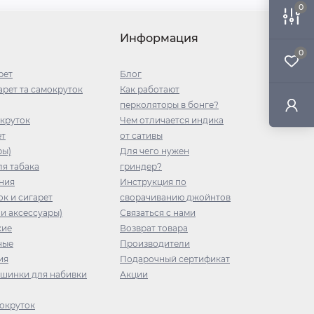
0
Информация
0
рет
Блог
рет та самокруток
Как работают
перколяторы в бонге?
окруток
Чем отличается индика
ет
от сативы
ры)
Для чего нужен
я табака
гриндер?
ния
Инструкция по
ок и сигарет
сворачиванию джойнтов
 и аксессуары)
Связаться с нами
кие
Возврат товара
ные
Производители
ия
Подарочный сертификат
ашинки для набивки
Акции
окруток