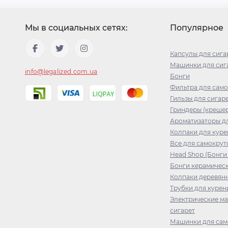
Мы в социальных сетях:
Популярное
Капсулы для сига
Машинки для сига
info@legalized.com.ua
Бонги
Фильтра для сам
Гильзы для сигар
Гриндеры (креше
Ароматизаторы дл
Колпаки для куре
Все для самокрут
Head Shop (Бонги
Бонги керамичес
Колпаки деревян
Трубки для курен
Электрические м
сигарет
Машинки для сам