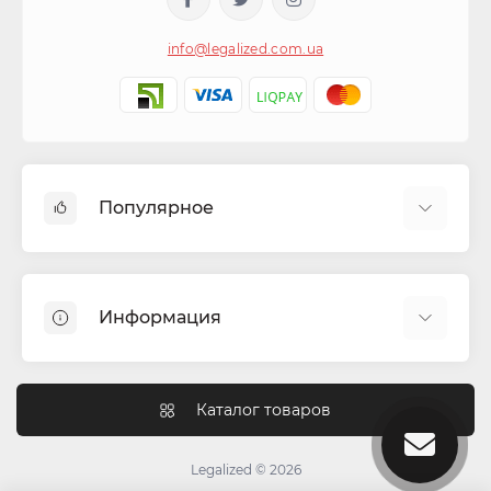
info@legalized.com.ua
Популярное
Капсулы для сигарет
Машинки для сигарет та самокруток
Информация
Бонги
Фильтра для самокруток
Блог
Гильзы для сигарет
Как работают перколяторы в бонге?
Каталог товаров
Гриндеры (крешеры)
Чем отличается индика от сативы
Ароматизаторы для табака
Для чего нужен гриндер?
Legalized © 2026
Колпаки для курения