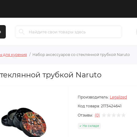
в
ы для курения
Набор аксессуаров со стеклянной трубкой Naruto
стеклянной трубкой Naruto
Производитель:
Legalized
Код товара:
2173424641
Отзывы:
(0)
На складе