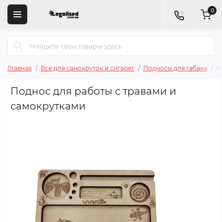
0
Главная
Все для самокруток и сигарет
Подносы для табака
П
Поднос для работы с травами и
самокрутками