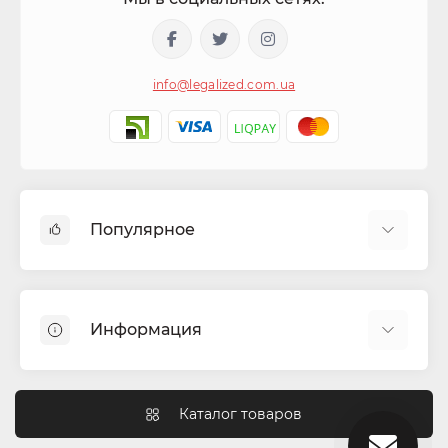
info@legalized.com.ua
Популярное
Капсулы для сигарет
Машинки для сигарет та самокруток
Информация
Бонги
Фильтра для самокруток
Блог
Гильзы для сигарет
Как работают перколяторы в бонге?
Каталог товаров
Гриндеры (крешеры)
Чем отличается индика от сативы