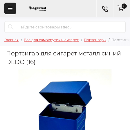
0
Главная
Все для самокруток и сигарет
Портсигары
Портсигар
Портсигар для сигарет металл синий
DEDO (16)