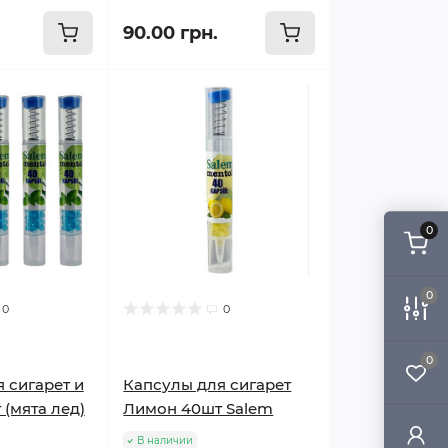
90.00 грн.
0
0
0
0
0
 сигарет и
Капсулы для сигарет
 (мята лед)
Лимон 40шт Salem
В наличии