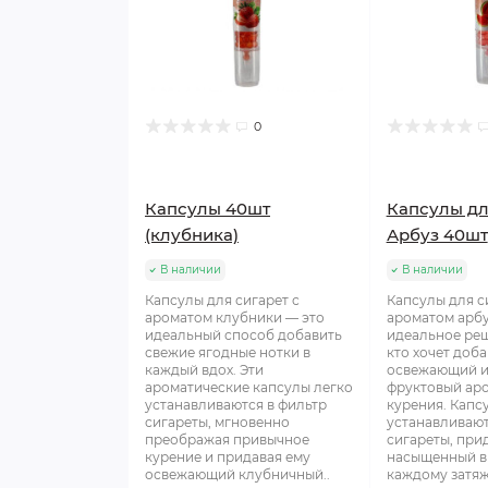
0
Капсулы 40шт
Капсулы дл
(клубника)
Арбуз 40шт
В наличии
В наличии
Капсулы для сигарет с
Капсулы для с
ароматом клубники — это
ароматом арбу
идеальный способ добавить
идеальное реш
свежие ягодные нотки в
кто хочет доба
каждый вдох. Эти
освежающий и
ароматические капсулы легко
фруктовый аро
устанавливаются в фильтр
курения. Капс
сигареты, мгновенно
устанавливают
преображая привычное
сигареты, при
курение и придавая ему
насыщенный в
освежающий клубничный..
каждому затяжк