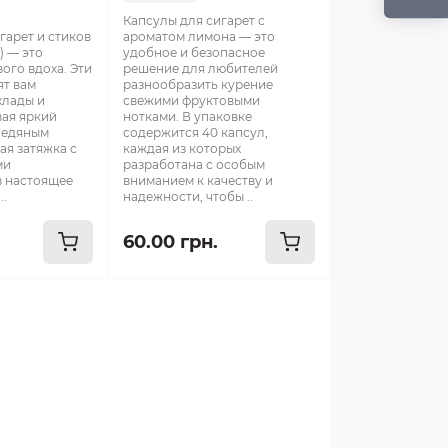
Капсулы для сигарет с
гарет и стиков
ароматом лимона — это
) — это
удобное и безопасное
вого вдоха. Эти
решение для любителей
ят вам
разнообразить курение
лады и
свежими фруктовыми
вая яркий
нотками. В упаковке
ледяным
содержится 40 капсул,
ая затяжка с
каждая из которых
ми
разработана с особым
в настоящее
вниманием к качеству и
..
надежности, чтобы ..
60.00 грн.