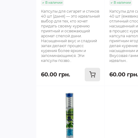
В наличии
В наличии
Капсулы для сигарет и стиков
Капсулы для с
40 шт (дыня) — это идеальный
40 шт (ежевика
выбор для тех, кто хочет
отличный спо
придать своему курению
насыщенный и
приятный и освежающий
в процесс кур
аромат спелой дыни.
капсула напол
Насыщенный вкус и сладкий
приятным ягод
запах делают процесс
делая курение
курения более ярким и
насыщенным и
запоминающимся. Эти
Вкусовая гамм
капсулы позво..
идеальн..
60.00 грн.
60.00 грн