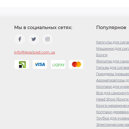
Мы в социальных сетях:
Популярное
Капсулы для сига
Машинки для сига
info@legalized.com.ua
Бонги
Фильтра для сам
Гильзы для сигар
Гриндеры (креше
Ароматизаторы дл
Колпаки для куре
Все для самокрут
Head Shop (Бонги
Бонги керамичес
Колпаки деревян
Трубки для курен
Электрические м