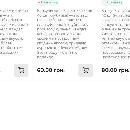
В наличии
В наличии
игарет и стиков
Капсулы для сигарет и стиков
Капсулы для си
) — это
40 шт (клубника) — это ваш
40 шт (мята лед
соб добавить
шанс добавить сочный и
свежесть с пер
 сочный аромат
сладкий аромат клубники к
капсулы подар
ения. Каждая
процессу курения. Каждая
ощущение прох
няет дым
капсула наполняет дым
чистоты, созда
ным вкусом,
свежим и насыщенным
мятный вкус с 
 более
ягодным вкусом, придавая
оттенком. Кажд
 необычным.
курению особую изюминку.
этими капсула
а ежевики
Этот продукт отлично
превращается 
подойде..
наслаждение, п
.
60.00 грн.
80.00 грн.