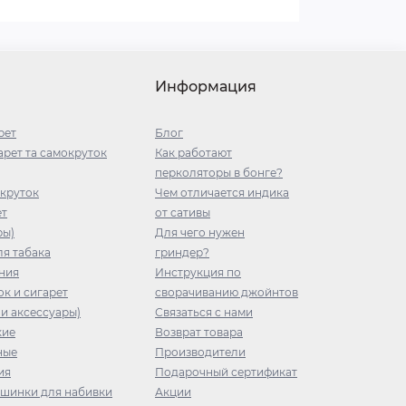
Информация
рет
Блог
рет та самокруток
Как работают
перколяторы в бонге?
окруток
Чем отличается индика
ет
от сативы
ры)
Для чего нужен
я табака
гриндер?
ния
Инструкция по
ок и сигарет
сворачиванию джойнтов
 и аксессуары)
Связаться с нами
кие
Возврат товара
ные
Производители
ия
Подарочный сертификат
ашинки для набивки
Акции