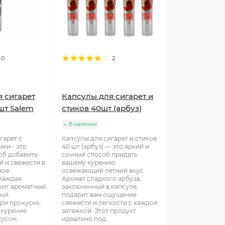
0
2
 сигарет
Капсулы для сигарет и
шт Salem
стиков 40шт (арбуз)
В наличии
гарет с
Капсулы для сигарет и стиков
ки - это
40 шт (арбуз) — это яркий и
об добавить
сочный способ придать
й и свежести в
вашему курению
ное
освежающий летний вкус.
 Каждая
Аромат сладкого арбуза,
жит ароматный
заключенный в капсуле,
рый
подарит вам ощущение
ри прокуске,
свежести и легкости с каждой
 курение
затяжкой. Этот продукт
сом. ..
идеально под..