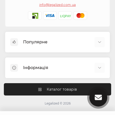
info@legalized.com.ua
Популярне
Капсули для цигарок
Машинки для сигарет та самокруток
Інформація
Бонги
Фільтра для самокруток
Блог
Гільзи для сигарет
Як працюють перколятори в бонзі?
Каталог товарів
Гріндери (крешери)
Чим відрізняється індика від сативи
Ароматизатори для тютюну
Для чого потрібний гриндер?
Legalized © 2026
Ковпаки для куріння
Інструкція зі згортання джойнтів
Все для самокруток та цигарок