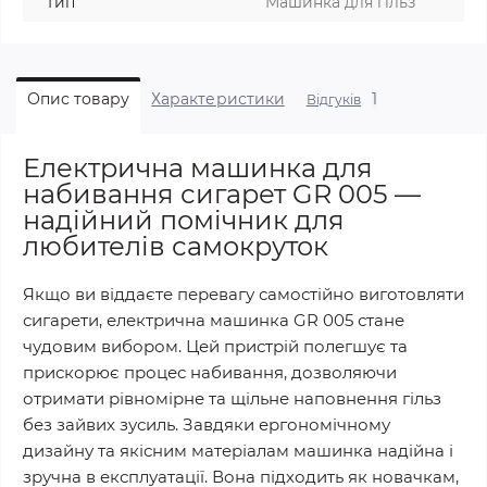
Тип
Машинка для гільз
1
Опис товару
Характеристики
Відгуків
Електрична машинка для
набивання сигарет GR 005 —
надійний помічник для
любителів самокруток
Якщо ви віддаєте перевагу самостійно виготовляти
сигарети, електрична машинка GR 005 стане
чудовим вибором. Цей пристрій полегшує та
прискорює процес набивання, дозволяючи
отримати рівномірне та щільне наповнення гільз
без зайвих зусиль. Завдяки ергономічному
дизайну та якісним матеріалам машинка надійна і
зручна в експлуатації. Вона підходить як новачкам,