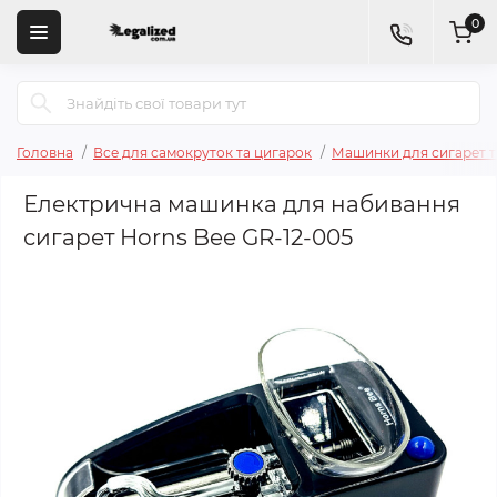
0
Головна
Все для самокруток та цигарок
Машинки для сигарет т
Електрична машинка для набивання
сигарет Horns Bee GR-12-005