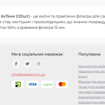
 6х15мм (120шт)
- це якісні та практичні фільтри для 
м стає чистішим і прохолоднішим, що значно покращу
ок Slim, а довжина фільтра 15 мм.
Ми в соціальних мережах:
Популярне
Капсули для цига
Машинки для сига
info@legalized.com.ua
Бонги
Фільтра для само
Гільзи для сигаре
Гріндери (крешер
Ароматизатори д
Ковпаки для курі