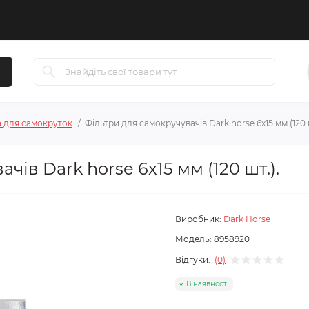
а для самокруток
Фільтри для самокручувачів Dark horse 6х15 мм (120 ш
чів Dark horse 6х15 мм (120 шт.).
Виробник:
Dark Horse
Модель:
8958920
Відгуки:
(0)
В наявності