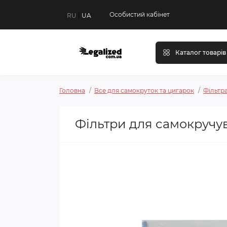
Особистий кабінет
RU
|
UA
Каталог товарів
Головна
Все для самокруток та цигарок
Фільтр
Фільтри для самокручува