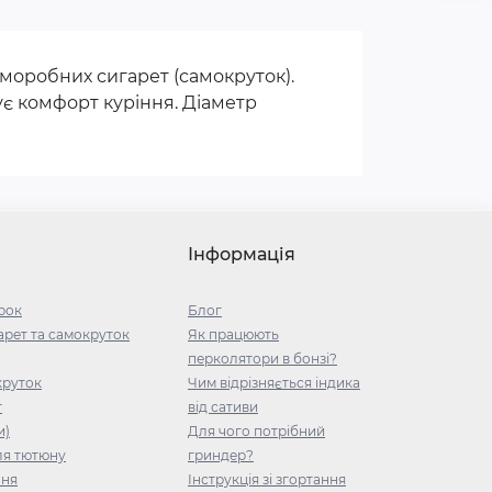
саморобних сигарет (самокруток).
є комфорт куріння. Діаметр
Інформація
рок
Блог
рет та самокруток
Як працюють
перколятори в бонзі?
круток
Чим відрізняється індика
т
від сативи
и)
Для чого потрібний
ля тютюну
гриндер?
ння
Інструкція зі згортання