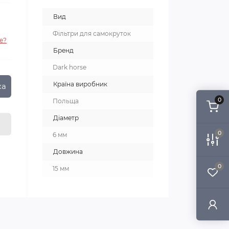
Вид
Фільтри для самокруток
е?
Бренд
Dark horse
Країна виробник
ка
0
Польща
Діаметр
0
6 мм
Довжина
0
15 мм