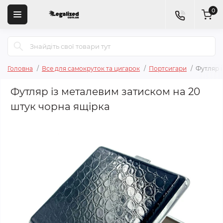
0
Головна
Все для самокруток та цигарок
Портсигари
Футляр і
Футляр із металевим затиском на 20
штук чорна ящірка