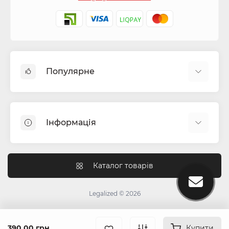
Популярне
Капсули для цигарок
Машинки для сигарет та самокруток
Інформація
Бонги
Фільтра для самокруток
Блог
Гільзи для сигарет
Як працюють перколятори в бонзі?
Каталог товарів
Гріндери (крешери)
Чим відрізняється індика від сативи
Ароматизатори для тютюну
Для чого потрібний гриндер?
Legalized © 2026
Ковпаки для куріння
Інструкція зі згортання джойнтів
Все для самокруток та цигарок
Зворотній зв’язок
390.00 грн.
Head Shop (Бонги та аксесуари)
Купити