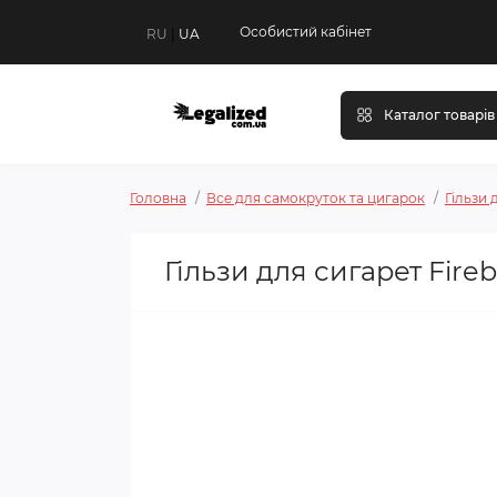
Особистий кабінет
RU
|
UA
Каталог товарів
Головна
Все для самокруток та цигарок
Гільзи 
Гільзи для сигарет Fireb