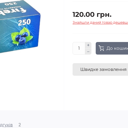
120.00 грн.
Знайшли даний товар дешевш
До коши
Швидке замовлення
ідгуків
2