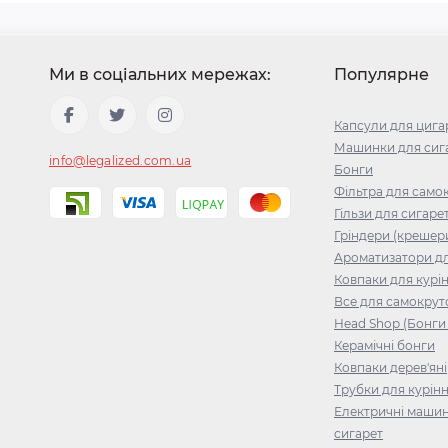
Ми в соціальних мережах:
Популярне
Капсули для цига
Машинки для сига
info@legalized.com.ua
Бонги
Фільтра для само
Гільзи для сигаре
Гріндери (крешер
Ароматизатори д
Ковпаки для курі
Все для самокрут
Head Shop (Бонги 
Керамічні бонги
Ковпаки дерев'яні
Трубки для курін
Електричні машин
сигарет