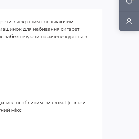
гарети з яскравим і освіжаючим
і машинок для набивання сигарет.
к, забезпечуючи насичене куріння з
одитися особливим смаком. Ці гільзи
ний мікс.