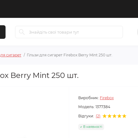
для сигарет
Гільзи для сигарет Firebox Berry Mint 250 шт.
ox Berry Mint 250 шт.
Виробник:
Firebox
Модель:
1377384
Відгуки:
(2)
В наявності