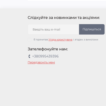
Слідкуйте за новинками та акціями:
Підпишіться
Я прочитав
Угода користувача
і згоден з вимогами
Зателефонуйте нам:
+380995439396
Передзвоніть мені