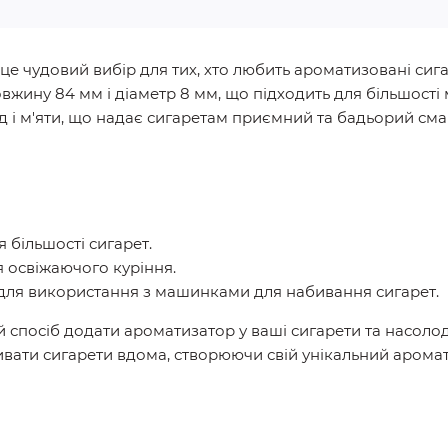
 – це чудовий вибір для тих, хто любить ароматизовані си
овжину 84 мм і діаметр 8 мм, що підходить для більшост
д і м'яти, що надає сигаретам приємний та бадьорий сма
я більшості сигарет.
я освіжаючого куріння.
 для використання з машинками для набивання сигарет.
ний спосіб додати ароматизатор у ваші сигарети та насол
вати сигарети вдома, створюючи свій унікальний аромат