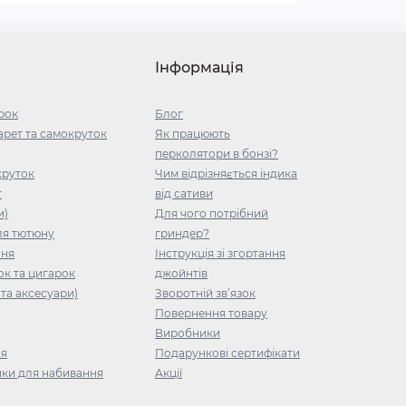
Інформація
рок
Блог
рет та самокруток
Як працюють
перколятори в бонзі?
круток
Чим відрізняється індика
т
від сативи
и)
Для чого потрібний
ля тютюну
гриндер?
ння
Інструкція зі згортання
ок та цигарок
джойнтів
та аксесуари)
Зворотній зв’язок
Повернення товару
Виробники
ня
Подарункові сертифікати
ки для набивання
Акції