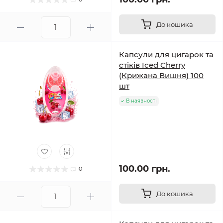
До кошика
Капсули для цигарок та
стіків Iced Cherry
(Крижана Вишня) 100
шт
В наявності
100.00 грн.
0
До кошика