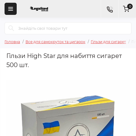
0
Головна
Все для самокруток та цигарок
Гільзи для сигарет
Гі
Гільзи High Star для набиття сигарет
500 шт.