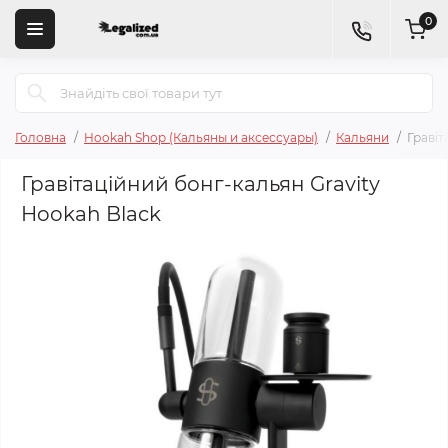
0
Головна
Hookah Shop (Кальяны и аксессуары)
Кальяни
Гравіт
Гравітаційний бонг-кальян Gravity
Hookah Black