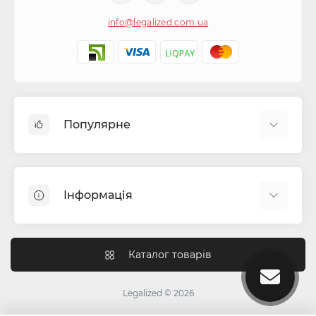
info@legalized.com.ua
Популярне
Капсули для цигарок
Машинки для сигарет та самокруток
Інформація
Бонги
Фільтра для самокруток
Блог
Гільзи для сигарет
Як працюють перколятори в бонзі?
Каталог товарів
Гріндери (крешери)
Чим відрізняється індика від сативи
Ароматизатори для тютюну
Для чого потрібний гриндер?
Legalized © 2026
Ковпаки для куріння
Інструкція зі згортання джойнтів