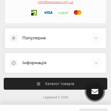
info@legalized.com.ua
Популярне
Капсули для цигарок
Машинки для сигарет та самокруток
Інформація
Бонги
Фільтра для самокруток
Блог
Гільзи для сигарет
Як працюють перколятори в бонзі?
Каталог товарів
Гріндери (крешери)
Чим відрізняється індика від сативи
Ароматизатори для тютюну
Для чого потрібний гриндер?
Legalized © 2026
Ковпаки для куріння
Інструкція зі згортання джойнтів
Все для самокруток та цигарок