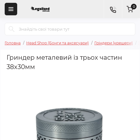
0
Головна
Head Shop (Бонги та аксесуари)
Гріндери (крешери)
Гриндер металевий із трьох частин
38х30мм