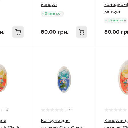
капсул
холодком)
капсул
В наявності
В наявності
н.
80.00 грн.
80.00 гр
3
0
для
Капсули для
Капсули д
ick Clack
сигарет Click Clack
сигарет Cl