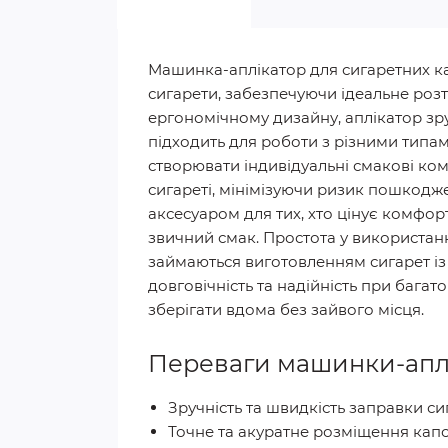
Машинка-аплікатор для сигаретних ка
сигарети, забезпечуючи ідеальне ро
ергономічному дизайну, аплікатор зру
підходить для роботи з різними типа
створювати індивідуальні смакові ко
сигареті, мінімізуючи ризик пошкодж
аксесуаром для тих, хто цінує комфорт
звичний смак. Простота у використанн
займаються виготовленням сигарет із
довговічність та надійність при бага
зберігати вдома без зайвого місця.
Переваги машинки-апл
Зручність та швидкість заправки с
Точне та акуратне розміщення кап