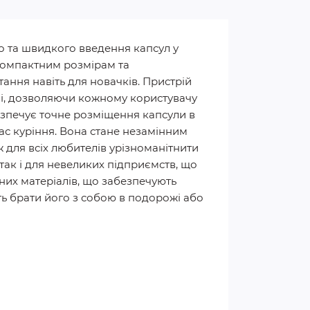
о та швидкого введення капсул у
компактним розмірам та
ання навіть для новачків. Пристрій
чі, дозволяючи кожному користувачу
езпечує точне розміщення капсули в
ас куріння. Вона стане незамінним
ож для всіх любителів урізноманітнити
так і для невеликих підприємств, що
них матеріалів, що забезпечують
ть брати його з собою в подорожі або