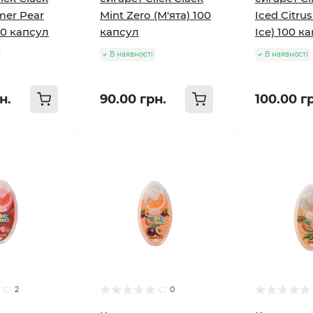
mer Pear
Mint Zero (М'ята) 100
Iced Citru
00 капсул
капсул
Ice) 100 к
В наявності
В наявності
н.
90.00 грн.
100.00 г
2
0