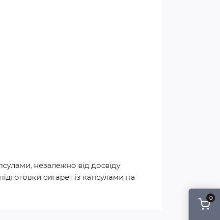
псулами, незалежно від досвіду
підготовки сигарет із капсулами на
0