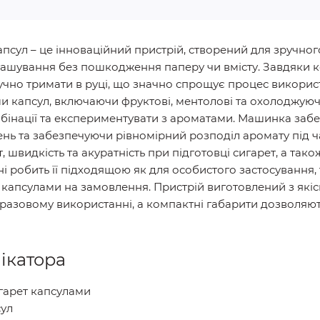
псул – це інноваційний пристрій, створений для зручног
зташування без пошкодження паперу чи вмісту. Завдяки 
чно тримати в руці, що значно спрощує процес використ
ми капсул, включаючи фруктові, ментолові та охолоджую
мбінації та експериментувати з ароматами. Машинка заб
ень та забезпечуючи рівномірний розподіл аромату під ч
, швидкість та акуратність при підготовці сигарет, а так
і робить її підходящою як для особистого застосування, 
 капсулами на замовлення. Пристрій виготовлений з якіс
торазовому використанні, а компактні габарити дозволяю
ікатора
игарет капсулами
сул