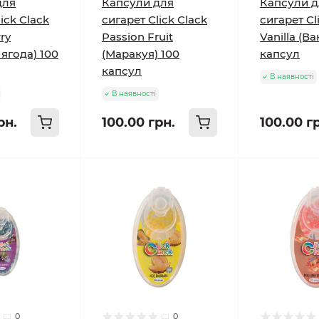
для
Капсули для
Капсули д
ick Clack
сигарет Click Clack
сигарет Cl
ry
Passion Fruit
Vanilla (Ва
ягода) 100
(Маракуя) 100
капсул
капсул
В наявності
В наявності
рн.
100.00 грн.
100.00 г
0
0