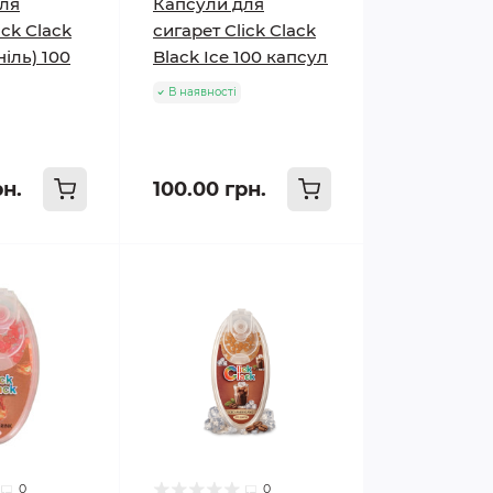
ля
Капсули для
ick Clack
сигарет Click Clack
ніль) 100
Black Ice 100 капсул
В наявності
рн.
100.00 грн.
0
0