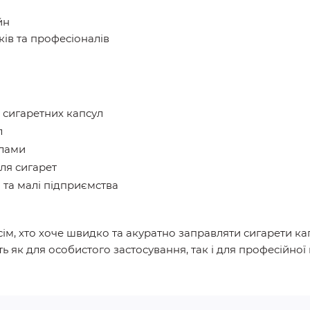
йн
ків та професіоналів
 сигаретних капсул
л
улами
для сигарет
та малі підприємства
м, хто хоче швидко та акуратно заправляти сигарети ка
ь як для особистого застосування, так і для професійної 