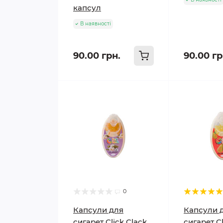
капсул
В наявності
90.00 грн.
90.00 гр
0
Капсули для
Капсули 
сигарет Click Clack
сигарет Cl