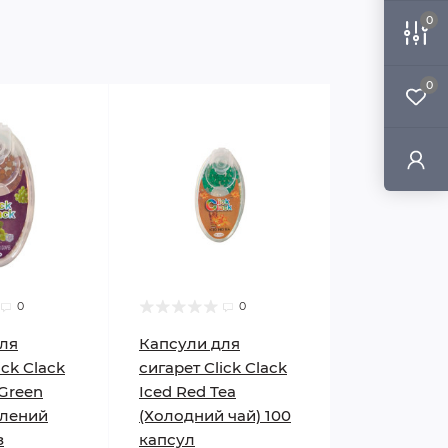
0
0
0
0
ля
Капсули для
ick Clack
сигарет Click Clack
 Green
Iced Red Tea
елений
(Холодний чай) 100
з
капсул