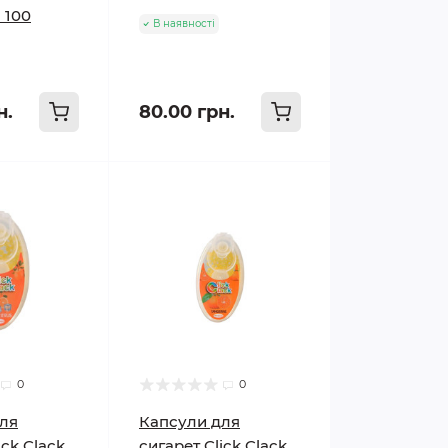
 100
В наявності
н.
80.00 грн.
0
0
ля
Капсули для
ick Clack
сигарет Click Clack