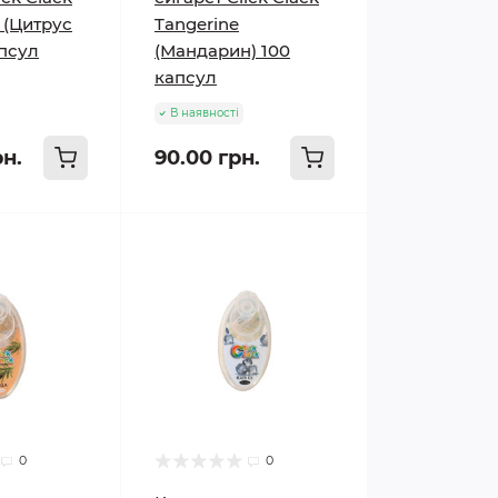
s (Цитрус
Tangerine
апсул
(Мандарин) 100
капсул
В наявності
рн.
90.00 грн.
0
0