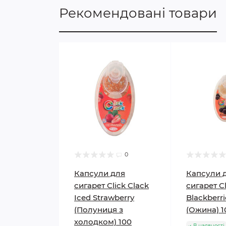
Рекомендовані товари
0
Капсули для
Капсули 
сигарет Click Clack
сигарет Cl
Iced Strawberry
Blackberri
(Полуниця з
(Ожина) 1
холодком) 100
В наявності