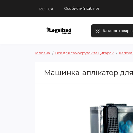
Особистий кабінет
RU
|
UA
Каталог товарів
Головна
Все для самокруток та цигарок
Капсул
Машинка-аплікатор для