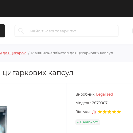
и для цигарок
Машинка-аплікатор для цигаркових капсул
 цигаркових капсул
Виробник:
Legalized
Модель:
2879007
Відгуки:
(1)
В наявності