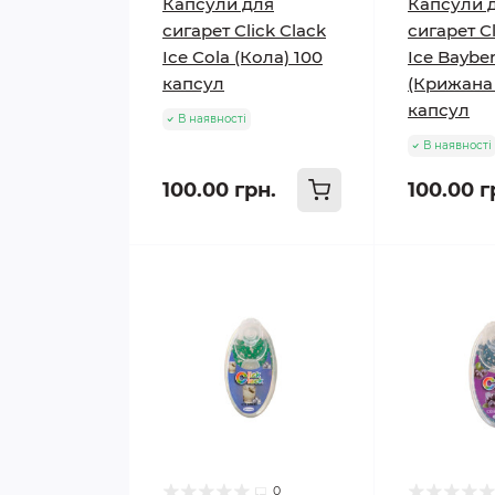
Капсули для
Капсули 
сигарет Click Clack
сигарет Cl
Ice Cola (Кола) 100
Ice Bayber
капсул
(Крижана 
капсул
В наявності
В наявності
100.00 грн.
100.00 г
0