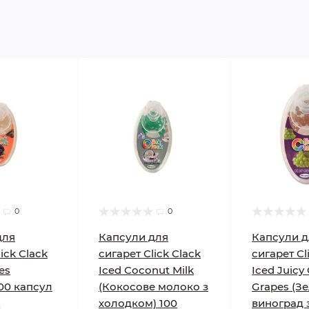
0
0
для
Капсули для
Капсули д
ick Clack
сигарет Click Clack
сигарет Cl
es
Iced Coconut Milk
Iced Juicy
00 капсул
(Кокосове молоко з
Grapes (З
холодком) 100
виноград 