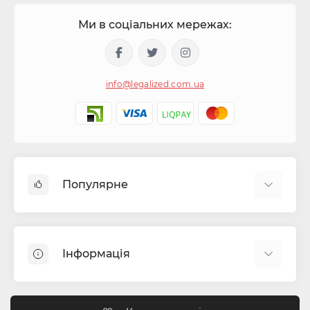
Ми в соціальних мережах:
info@legalized.com.ua
Популярне
Капсули для цигарок
Машинки для сигарет та самокруток
Інформація
Бонги
Фільтра для самокруток
Блог
Гільзи для сигарет