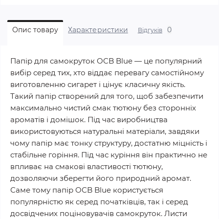
0
Опис товару
Характеристики
Відгуків
Папір для самокруток OCB Blue — це популярний
вибір серед тих, хто віддає перевагу самостійному
виготовленню сигарет і цінує класичну якість.
Такий папір створений для того, щоб забезпечити
максимально чистий смак тютюну без сторонніх
ароматів і домішок. Під час виробництва
використовуються натуральні матеріали, завдяки
чому папір має тонку структуру, достатню міцність і
стабільне горіння. Під час куріння він практично не
впливає на смакові властивості тютюну,
дозволяючи зберегти його природний аромат.
Саме тому папір OCB Blue користується
популярністю як серед початківців, так і серед
досвідчених поціновувачів самокруток. Листи