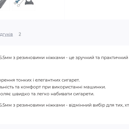
ідгуків
2
.5мм з резиновими ніжками - це зручний та практичний п
орення тонких і елегантних сигарет.
льність та комфорт при використанні машинки.
воляє швидко та легко набивати сигарети.
мм з резиновими ніжками - відмінний вибір для тих, хто 