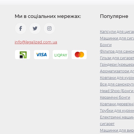
Ми в соціальних мережах:
Популярне
Капсули для цига
Машинки для сига
info@legalized.com.ua
Бонги
Фільтра для само
Гільзи для сигаре
Гріндери (крешер
Ароматизатори д
Ковпаки для курі
Все для самокрут
Head Shop (Бонги 
Керамічні бонги
Ковпаки дерев'яні
Трубки для курін
Електричні машин
сигарет
Машинки для вир