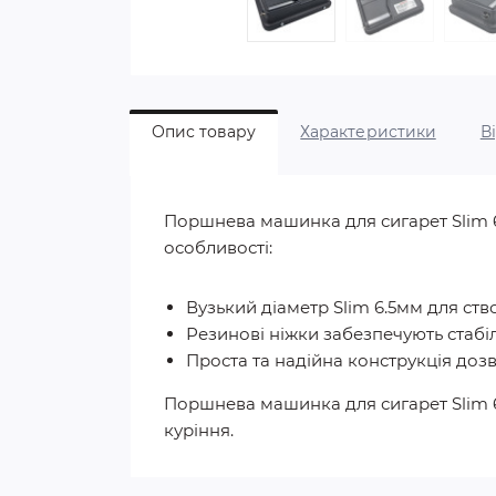
Опис товару
Характеристики
В
Поршнева машинка для сигарет Slim 6
особливості:
Вузький діаметр Slim 6.5мм для ств
Резинові ніжки забезпечують стабі
Проста та надійна конструкція доз
Поршнева машинка для сигарет Slim 6.5
куріння.