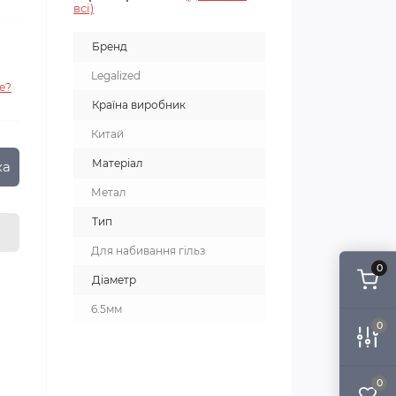
всі)
Бренд
Legalized
е?
Країна виробник
Китай
Матеріал
ка
Метал
Тип
Для набивання гільз
0
Діаметр
6.5мм
0
0