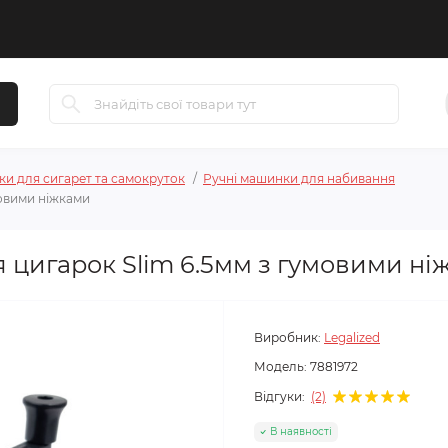
и для сигарет та самокруток
Ручні машинки для набивання
овими ніжками
цигарок Slim 6.5мм з гумовими ні
Виробник:
Legalized
Модель:
7881972
Відгуки:
(2)
В наявності