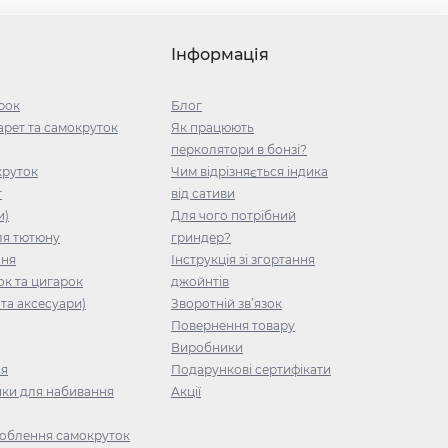
Інформація
рок
Блог
рет та самокруток
Як працюють
перколятори в бонзі?
круток
Чим відрізняється індика
т
від сативи
и)
Для чого потрібний
ля тютюну
гриндер?
ння
Інструкція зі згортання
ок та цигарок
джойнтів
та аксесуари)
Зворотній зв’язок
Повернення товару
Виробники
ня
Подарункові сертифікати
ки для набивання
Акції
облення самокруток