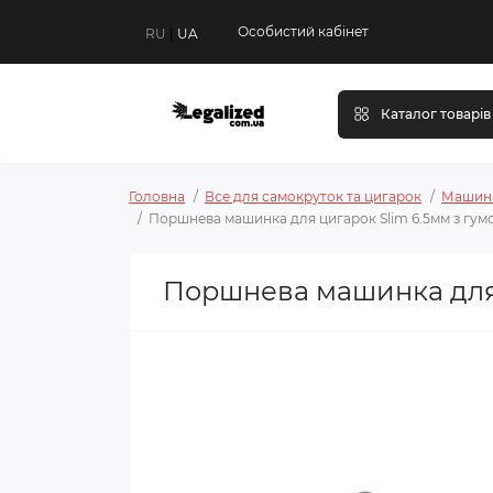
Особистий кабінет
RU
|
UA
Каталог товарів
Головна
Все для самокруток та цигарок
Машинк
Поршнева машинка для цигарок Slim 6.5мм з гум
Поршнева машинка для 