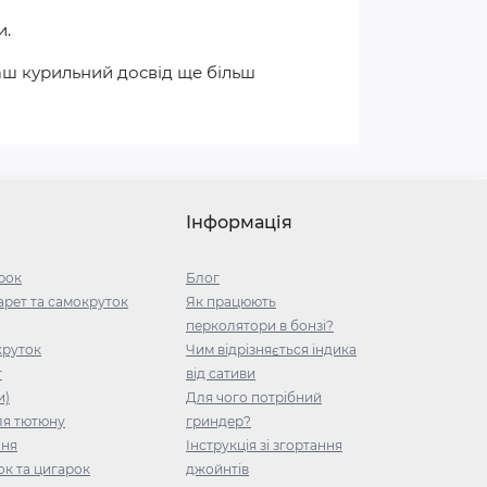
и.
ваш курильний досвід ще більш
Інформація
рок
Блог
рет та самокруток
Як працюють
перколятори в бонзі?
круток
Чим відрізняється індика
т
від сативи
и)
Для чого потрібний
ля тютюну
гриндер?
ння
Інструкція зі згортання
ок та цигарок
джойнтів