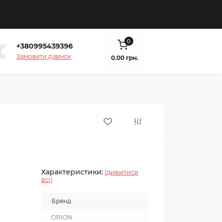
0
+380995439396
Замовити дзвінок
0.00 грн.
Характеристики:
(дивитися
всі)
Бренд
ORION