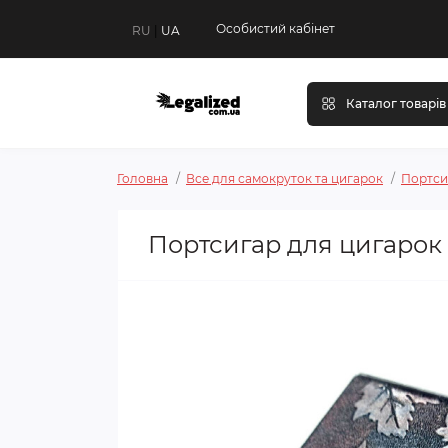
Особистий кабінет
RU
|
UA
Каталог товарів
Головна
Все для самокруток та цигарок
Портси
Портсигар для цигарок 