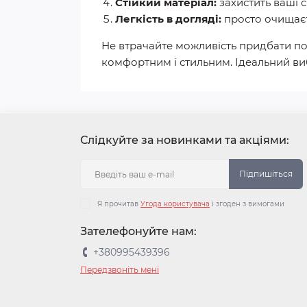
Стійкий матеріал:
захистить ваші с
Легкість в догляді:
просто очищаєт
Не втрачайте можливість придбати пор
комфортним і стильним. Ідеальний ви
Слідкуйте за новинками та акціями:
Підпишіться
Я прочитав
Угода користувача
і згоден з вимогами
Зателефонуйте нам:
+380995439396
Передзвоніть мені