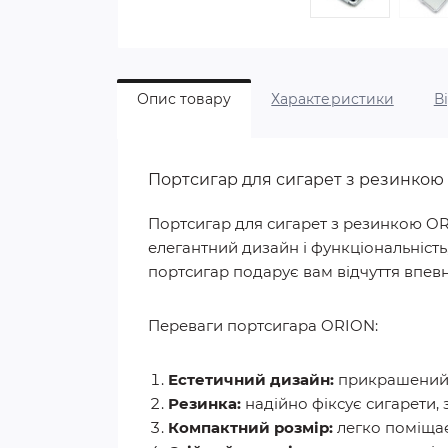
Опис товару
Характеристики
В
Портсигар для сигарет з резинкою 
Портсигар для сигарет з резинкою ORI
елегантний дизайн і функціональність
портсигар подарує вам відчуття впевнен
Переваги портсигара ORION:
Естетичний дизайн:
прикрашений у
Резинка:
надійно фіксує сигарети,
Компактний розмір:
легко поміщає