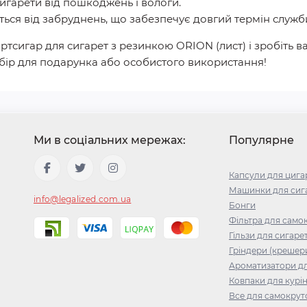
игарети від пошкоджень і вологи.
ься від забруднень, що забезпечує довгий термін служб
тсигар для сигарет з резинкою ORION (лист) і зробіть 
бір для подарунка або особистого використання!
Ми в соціальних мережах:
Популярне
Капсули для цига
Машинки для сига
info@legalized.com.ua
Бонги
Фільтра для само
Гільзи для сигаре
Гріндери (крешер
Ароматизатори д
Ковпаки для курі
Все для самокрут