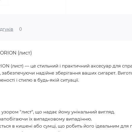
ідгуків
0
ORION (лист)
ON (лист) — це стильний і практичний аксесуар для справ
, забезпечуючи надійне зберігання ваших сигарет. Вигото
ості і стилю в будь-якій ситуації.
зором "лист", що надає йому унікальний вигляд.
 запобігаючи їх випадковому випадінню.
ться в кишені або сумці, що робить його ідеальним для п