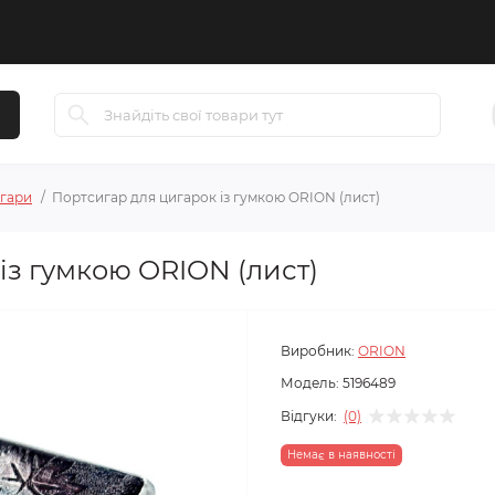
гари
Портсигар для цигарок із гумкою ORION (лист)
із гумкою ORION (лист)
Виробник:
ORION
Модель:
5196489
Відгуки:
(0)
Немає в наявності