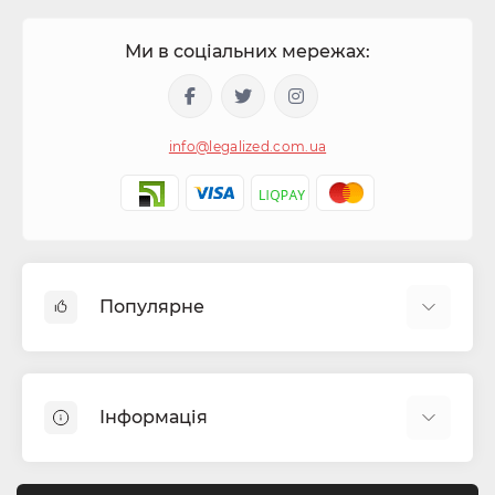
Ми в соціальних мережах:
info@legalized.com.ua
Популярне
Капсули для цигарок
Машинки для сигарет та самокруток
Інформація
Бонги
Фільтра для самокруток
Блог
Гільзи для сигарет