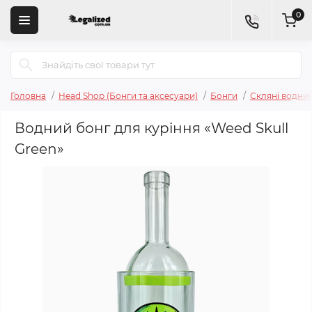
0
Головна
Head Shop (Бонги та аксесуари)
Бонги
Скляні водни
Водний бонг для куріння «Weed Skull
Green»