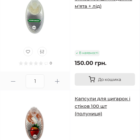
м'ята + лід)
В наявності
150.00 грн.
0
До кошика
Капсули для цигарок і
стіков 100 шт
(полуниця)