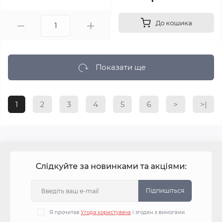
До кошика
Показати ще
1
2
3
4
5
6
>
>|
Слідкуйте за новинками та акціями:
Підпишіться
Я прочитав
Угода користувача
і згоден з вимогами