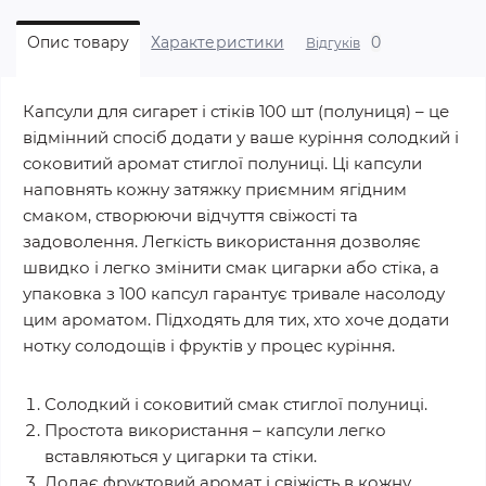
0
Опис товару
Характеристики
Відгуків
Капсули для сигарет і стіків 100 шт (полуниця) – це
відмінний спосіб додати у ваше куріння солодкий і
соковитий аромат стиглої полуниці. Ці капсули
наповнять кожну затяжку приємним ягідним
смаком, створюючи відчуття свіжості та
задоволення. Легкість використання дозволяє
швидко і легко змінити смак цигарки або стіка, а
упаковка з 100 капсул гарантує тривале насолоду
цим ароматом. Підходять для тих, хто хоче додати
нотку солодощів і фруктів у процес куріння.
Солодкий і соковитий смак стиглої полуниці.
Простота використання – капсули легко
вставляються у цигарки та стіки.
Додає фруктовий аромат і свіжість в кожну